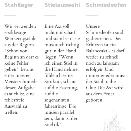
Stahllager
Stielauswahl
Schmiedeofen
Wir verwenden
Eine Axt soll
Unsere
erstklassige
nicht nur scharf
Schmiedeöfen sind
Werkzeugstähle
und stabil sein, sie
gasbetrieben. Das
aus der Region.
muss auch richtig
Erhitzen ist ein
"Schon von
gut in der Hand
Balanceakt - es darf
Beginn an darf es
liegen. "Wenn
weder zu schnell
keine Fehler
ich einen Stiel in
noch zu langsam
geben", betont
die Hand nehme,
erfolgen. Und
einer unserer
fühle ich seine
immer wieder muss
Meisterschmiede
Struktur, schaue
der Stahl in die
dessen Aufgabe
auf die Faserung,
Glut: Die Axt wird
es auch ist, eine
auf die
aus dem Feuer
fehlerfreie
sogenannten
geboren.
Auswahl zu
Jahresringe. Die
treffen.
müssen parallel
sein, dann ist der
Stiel ok"