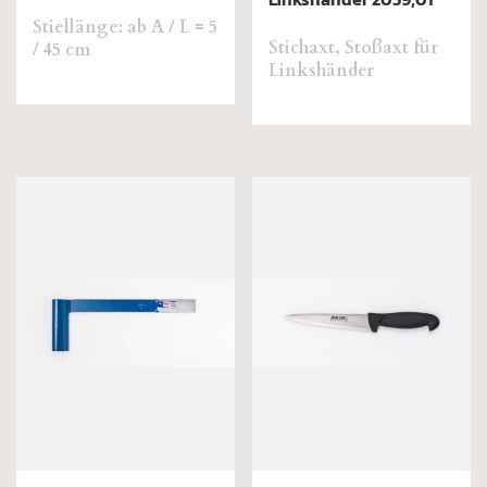
Stiellänge: ab A / L = 5
Stichaxt, Stoßaxt für
/ 45 cm
Linkshänder