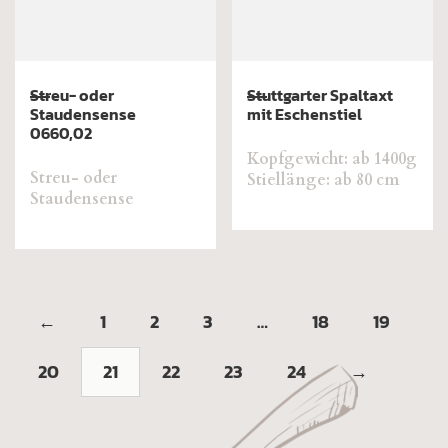
Streu- oder
Stuttgarter Spaltaxt
Staudensense
mit Eschenstiel
0660,02
Kopfgewicht: ab 1400g
Streu- oder
Stiellänge: ab 80 cm
Staudensense
←
1
2
3
…
18
19
20
21
22
23
24
→