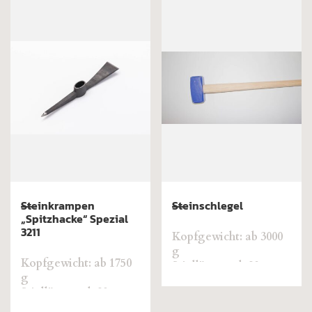
Steinkrampen
Steinschlegel
„Spitzhacke“ Spezial
3211
Kopfgewicht: ab 3000
g
Kopfgewicht: ab 1750
Stiellänge: ab 90 cm
g
Stiellänge: ab 98 cm