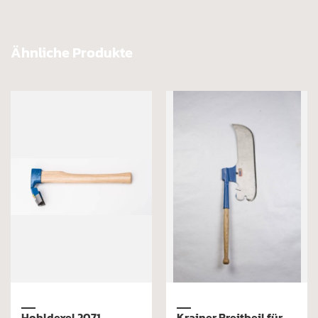
Ähnliche Produkte
Hohldexel 2071
Krainer Breitbeil für