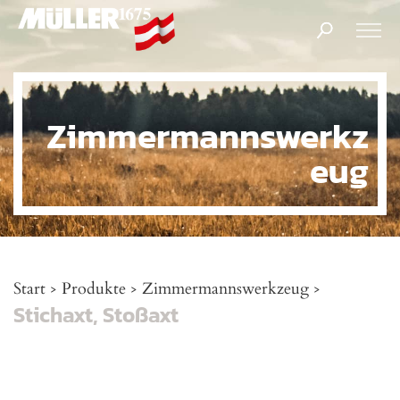
Products
search
Zimmermannswerkz
eug
Start
Produkte
Zimmermannswerkzeug
>
>
>
Stichaxt, Stoßaxt