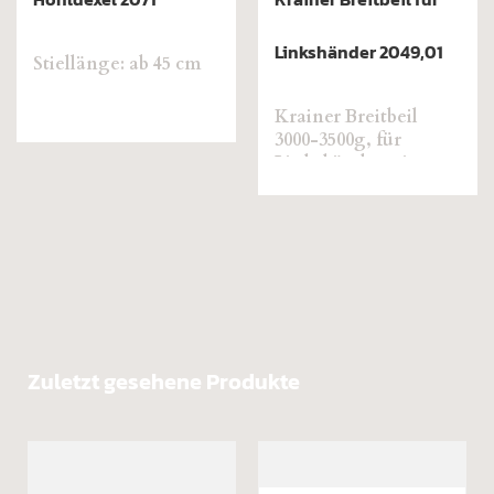
Linkshänder 2049,01
Stiellänge: ab 45 cm
Krainer Breitbeil
3000-3500g, für
Linkshänder mit
Eschenstiel
Zuletzt gesehene Produkte