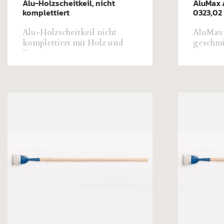
Alu-Holzscheitkeil, nicht
AluMax 
komplettiert
0323,02
Alu-Holzscheitkeil nicht
AluMax 
komplettiert mit Holz und
geschmi
Ring