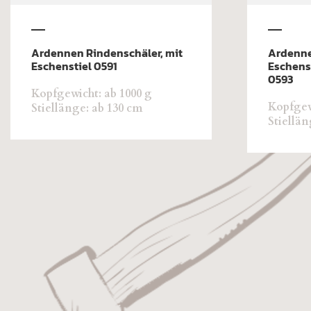
Ardennen Rindenschäler, mit
Ardenne
Eschenstiel 0591
Eschens
0593
Kopfgewicht: ab 1000 g
Kopfgew
Stiellänge: ab 130 cm
Stiellän