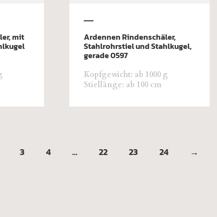
er, mit
Ardennen Rindenschäler,
hlkugel
Stahlrohrstiel und Stahlkugel,
gerade 0597
g
Kopfgewicht: ab 1000 g
Stiellänge: ab 100 cm
3
4
…
22
23
24
→