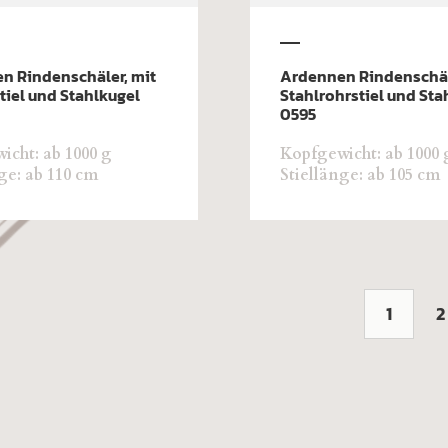
n Rindenschäler, mit
Ardennen Rindenschäl
tiel und Stahlkugel
Stahlrohrstiel und Sta
0595
icht: ab 1000 g
Kopfgewicht: ab 1000 
ge: ab 110 cm
Stiellänge: ab 105 cm
1
2