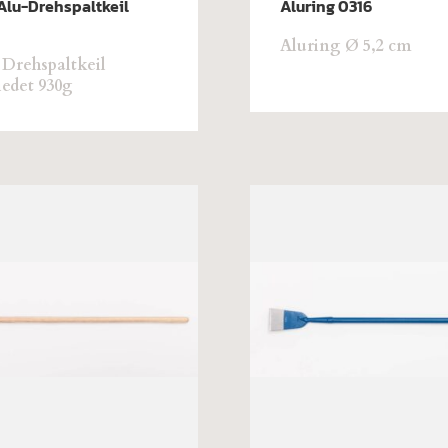
Alu-Drehspaltkeil
Aluring 0316
Aluring Ø 5,2 cm
Drehspaltkeil
edet 930g