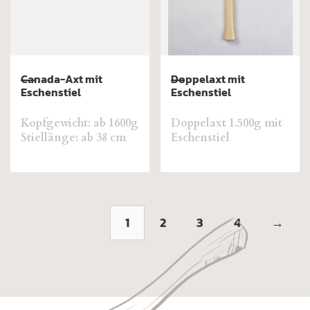
Canada-Axt mit
Doppelaxt mit
Eschenstiel
Eschenstiel
Kopfgewicht: ab 1600g
Doppelaxt 1.500g mit
Stiellänge: ab 38 cm
Eschenstiel
1
2
3
4
→