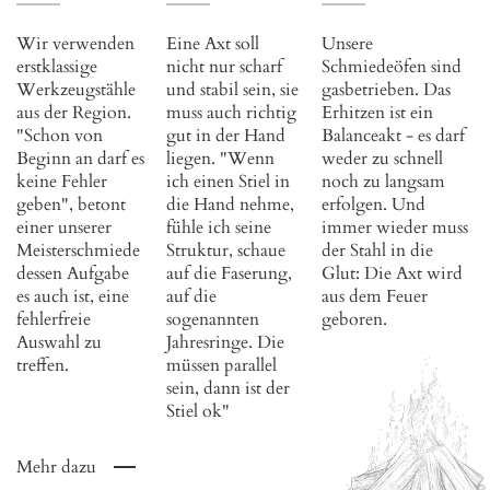
Wir verwenden
Eine Axt soll
Unsere
erstklassige
nicht nur scharf
Schmiedeöfen sind
Werkzeugstähle
und stabil sein, sie
gasbetrieben. Das
aus der Region.
muss auch richtig
Erhitzen ist ein
"Schon von
gut in der Hand
Balanceakt - es darf
Beginn an darf es
liegen. "Wenn
weder zu schnell
keine Fehler
ich einen Stiel in
noch zu langsam
geben", betont
die Hand nehme,
erfolgen. Und
einer unserer
fühle ich seine
immer wieder muss
Meisterschmiede
Struktur, schaue
der Stahl in die
dessen Aufgabe
auf die Faserung,
Glut: Die Axt wird
es auch ist, eine
auf die
aus dem Feuer
fehlerfreie
sogenannten
geboren.
Auswahl zu
Jahresringe. Die
treffen.
müssen parallel
sein, dann ist der
Stiel ok"
Mehr dazu