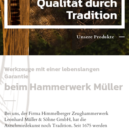
Qualität durch
Tradition
MÜLLERs Meister
Axt
Unsere Produkte
Unser
Werkzeuge mit einer lebenslangen
Garantie
beim Hammerwerk Müller
Bei uns, der Firma Himmelberger Zeughammerwerk
Leonhard Müller & Söhne GmbH, hat die
Axtschmiedekunst noch Tradition. Seit 1675 werden