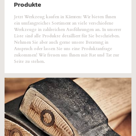
Produkte
Jetzt Werkzeug kaufen in Kärnten: Wir bieten Ihnen
ein umfangreiches Sortiment an viele verschiedene
Werkzeuge in zahlreichen Ausführungen an. In unserer
Liste sind alle Produkte detailliert für Sie beschrieben.
Nehmen Sie aber auch gerne unsere Beratung in
Anspruch oder lassen Sie uns eine Produktanfrage
zukommen! Wir freuen uns Ihnen mit Rat und Tat zur
Seite zu stehen.