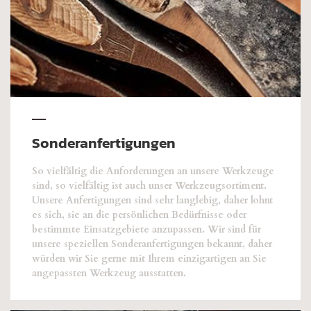
Sonderanfertigungen
So vielfältig die Anforderungen an unsere Werkzeuge
sind, so vielfältig ist auch unser Werkzeugsortiment.
Unsere Anfertigungen sind sehr langlebig, daher lohnt
es sich, sie an die persönlichen Bedürfnisse oder
bestimmte Einsatzgebiete anzupassen. Wir sind für
unsere speziellen Sonderanfertigungen bekannt, daher
würden wir Sie gerne mit Ihrem einzigartigen an Sie
angepassten Werkzeug ausstatten.