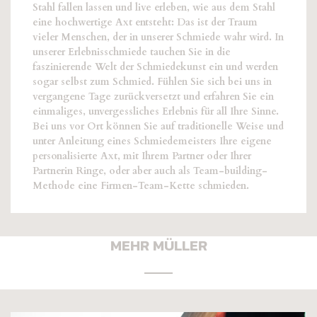
Stahl fallen lassen und live erleben, wie aus dem Stahl
eine hochwertige Axt entsteht: Das ist der Traum
vieler Menschen, der in unserer Schmiede wahr wird. In
unserer Erlebnisschmiede tauchen Sie in die
faszinierende Welt der Schmiedekunst ein und werden
sogar selbst zum Schmied. Fühlen Sie sich bei uns in
vergangene Tage zurückversetzt und erfahren Sie ein
einmaliges, unvergessliches Erlebnis für all Ihre Sinne.
Bei uns vor Ort können Sie auf traditionelle Weise und
unter Anleitung eines Schmiedemeisters Ihre eigene
personalisierte Axt, mit Ihrem Partner oder Ihrer
Partnerin Ringe, oder aber auch als Team-building-
Methode eine Firmen-Team-Kette schmieden.
MEHR MÜLLER