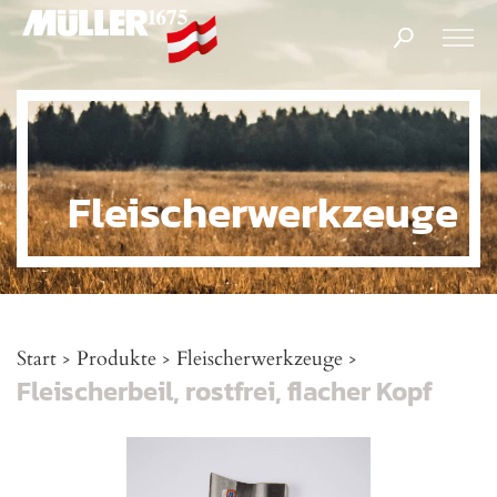
Products
search
Fleischerwerkzeuge
Start
Produkte
Fleischerwerkzeuge
>
>
>
Fleischerbeil, rostfrei, flacher Kopf