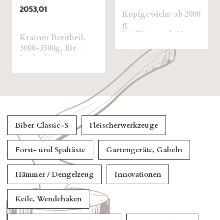
Behaueraxt Classic-
S beidseitig
2000
ausgerichtet mit
Hickorystiel
 cm
Biber Classic-S
Fleischerwerkzeuge
Forst- und Spaltäxte
Gartengeräte, Gabeln
Hämmer / Dengelzeug
Innovationen
Keile, Wendehaken