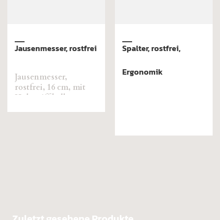
Fleischerbeil, rostfrei,
Stichmesser, rostfrei
flacher Kopf, Öhr
Stichmesser, rostfrei,
18 cm, mit
mittig
Kunststoffgriff
Kopfgewicht: ab 1100
g
Stiellänge: ab 60 cm
Zuletzt gesehene Produkte