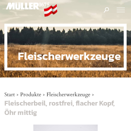
Products
search
Fleischerwerkzeuge
Start
Produkte
Fleischerwerkzeuge
>
>
>
Fleischerbeil, rostfrei, flacher Kopf,
Öhr mittig