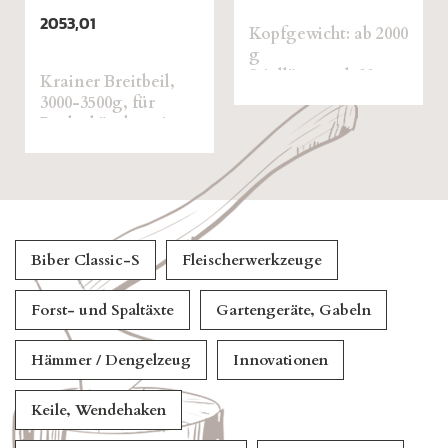
Behaueraxt Cla
S beidseitig
Kopfgewicht: ab 2000
ausgerichtet m
g
Hickorystiel
Stiellänge: ab 80 cm
itbeil,
, für
er mit
l
Biber Classic-S
Fleischerwerkzeuge
Forst- und Spaltäxte
Gartengeräte, Gabeln
Hämmer / Dengelzeug
Innovationen
Keile, Wendehaken