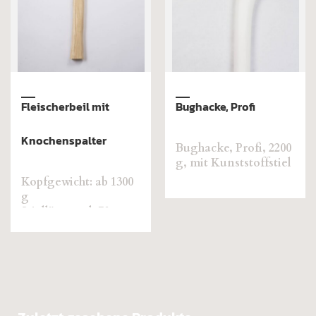
Bughacke, Profi
Fleischerbeil, flacher
Kopf, Öhr mittig
Bughacke, Profi, 2200
g, mit Kunststoffstiel
Kopfgewicht: ab 1100
g
Stiellänge: ab 60 cm