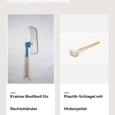
Zuletzt gesehene Produkte
itbeil für
Plastik-Schlegel mit
Schwellenhack
der
Hickorystiel
Schwellenhack