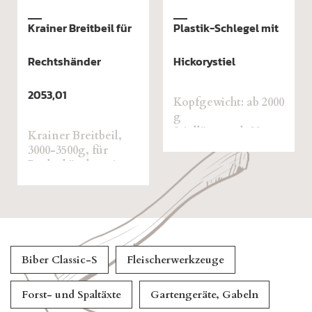
Krainer Breitbeil für
Plastik-Schlegel mit
Rechtshänder
Hickorystiel
2053,01
Kopfgewicht: ab 2000
g
Stiellänge: ab 80 cm
Krainer Breitbeil,
3000-3500g, für
Rechtshänder mit
Eschenstiel
Biber Classic-S
Fleischerwerkzeuge
Forst- und Spaltäxte
Gartengeräte, Gabeln