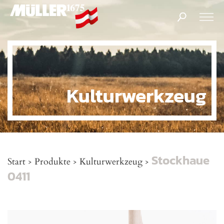
Products
search
Kulturwerkzeug
Stockhaue
Start
Produkte
Kulturwerkzeug
>
>
>
0411