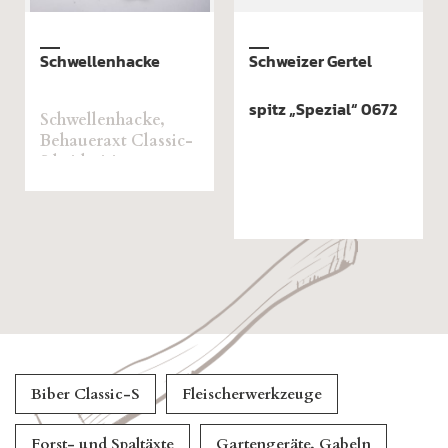
Schwellenhacke
Schweizer Gertel
spitz „Spezial“ 0672
Schwellenhacke,
Behaueraxt Classic-
S beidseitig
ausgerichtet mit
Hickorystiel
Biber Classic-S
Fleischerwerkzeuge
Forst- und Spaltäxte
Gartengeräte, Gabeln