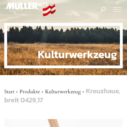
Products
search
Kulturwerkzeug
Kreuzhaue,
Start
Produkte
Kulturwerkzeug
>
>
>
breit 0429,17