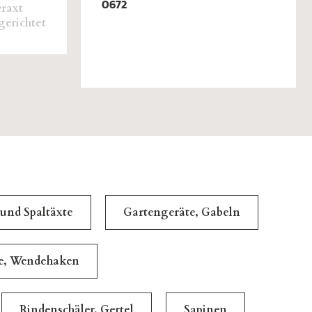
0672
raxt
gerichtet
 und Spaltäxte
Gartengeräte, Gabeln
le, Wendehaken
Rindenschäler, Gertel
Sapinen