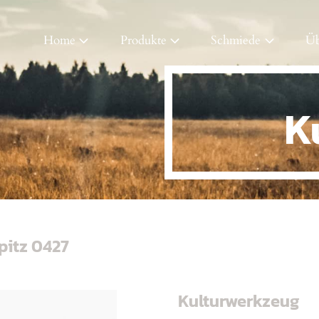
Home
Produkte
Schmiede
Üb
K
pitz 0427
Kulturwerkzeug