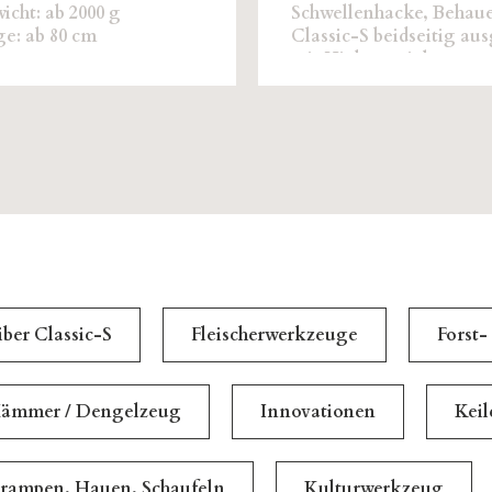
cht: ab 2000 g
Schwellenhacke, Behaue
ge: ab 80 cm
Classic-S beidseitig aus
mit Hickorystiel
iber Classic-S
Fleischerwerkzeuge
Forst-
ämmer / Dengelzeug
Innovationen
Kei
rampen, Hauen, Schaufeln
Kulturwerkzeug