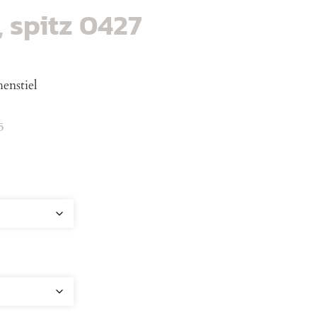
 spitz 0427
henstiel
5