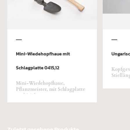
Mini-Wiedehopfhaue mit
Ungaris
Schlagplatte 0415,12
Kopfgewi
Stiellän
Mini-Wiedehopfhaue,
Pflanzmeister, mit Schlagplatte
und Stiel
Zuletzt gesehene Produkte