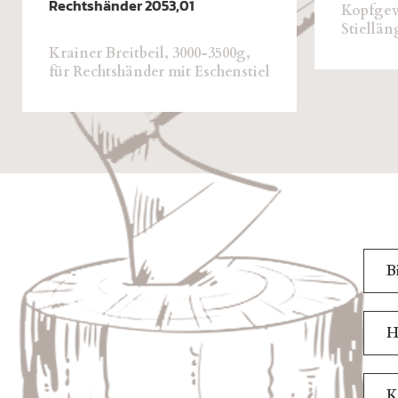
Rechtshänder 2053,01
Kopfgewi
Stiellän
Krainer Breitbeil, 3000-3500g,
für Rechtshänder mit Eschenstiel
B
H
K