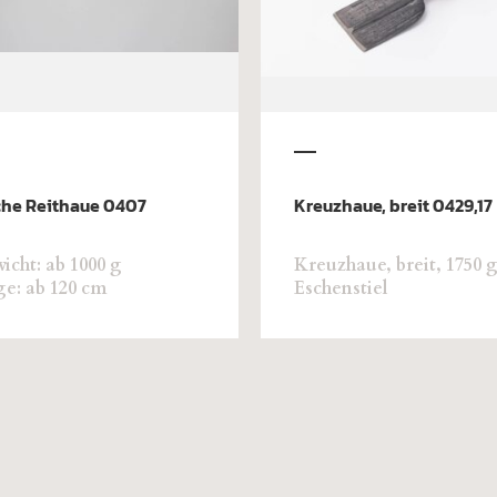
che Reithaue 0407
Kreuzhaue, breit 0429,17
cht: ab 1000 g
Kreuzhaue, breit, 1750 
ge: ab 120 cm
Eschenstiel