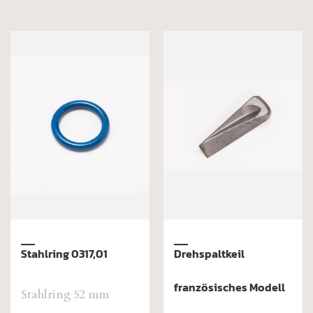
PA-Forstkeil Marder
PA-Forstkeil, stark
0327
0326