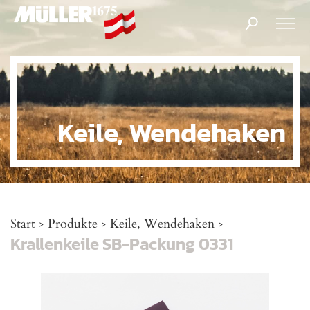
Products
search
Keile, Wendehaken
Start
Produkte
Keile, Wendehaken
>
>
>
Krallenkeile SB-Packung 0331