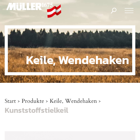
Products
search
Keile, Wendehaken
Start
Produkte
Keile, Wendehaken
>
>
>
Kunststoffstielkeil