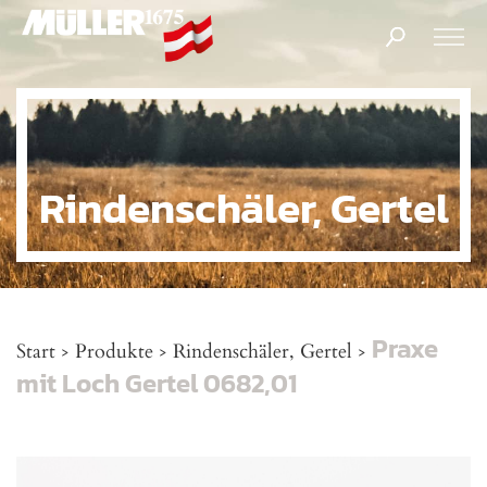
Products
search
Rindenschäler, Gertel
Praxe
Start
Produkte
Rindenschäler, Gertel
>
>
>
mit Loch Gertel 0682,01