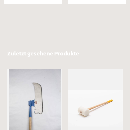
Rindenschäler, mit
Eschenstiel
Zuletzt gesehene Produkte