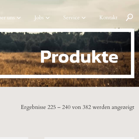
Pr
er uns
Jobs
Service
Kontakt
se
Produkte
Ergebnisse 225 – 240 von 382 werden angezeigt