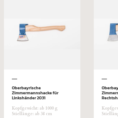
Oberbayrische
Oberbay
Zimmermannshacke für
Zimmer
Linkshänder 2031
Rechtsh
Kopfgewicht: ab 1000 g
Kopfgew
Stiellänge: ab 38 cm
Stiellän