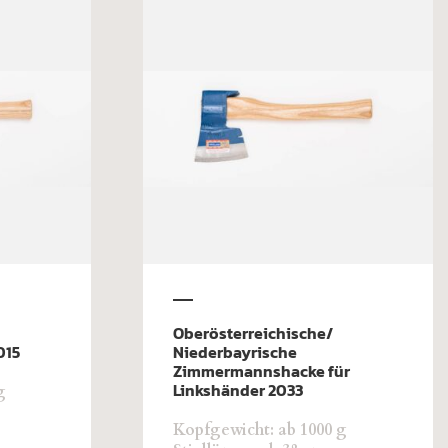
Oberösterreichische/
015
Niederbayrische
Zimmermannshacke für
Linkshänder 2033
g
Kopfgewicht: ab 1000 g