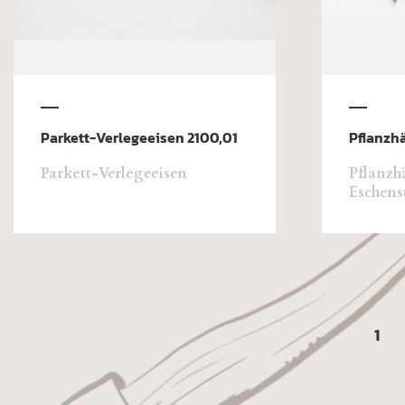
Parkett-Verlegeeisen 2100,01
Pflanzh
Parkett-Verlegeeisen
Pflanzh
Eschens
←
1