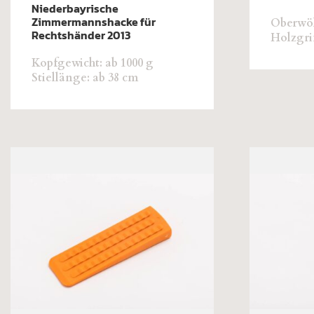
Niederbayrische
Zimmermannshacke für
Oberwöl
Rechtshänder 2013
Holzgri
Kopfgewicht: ab 1000 g
Stiellänge: ab 38 cm