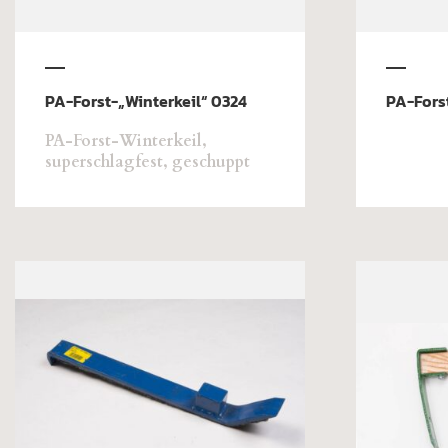
PA-Forst-„Winterkeil“ 0324
PA-Forst
PA-Forst-Winterkeil,
superschlagfest, geschuppt