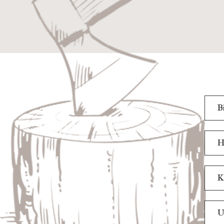
B
H
K
U