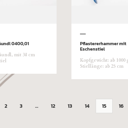
äundl 0400,01
Pflastererhammer mit
Eschenstiel
äundl, mit 38 cm
Kopfgewicht: ab 1000 
tiel
Stiellänge: ab 25 cm
2
3
…
12
13
14
15
16