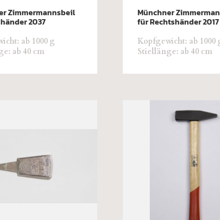
er Zimmermannsbeil
Münchner Zimmerman
kshänder 2037
für Rechtshänder 2017
icht: ab 1000 g
Kopfgewicht: ab 1000 
ge: ab 40 cm
Stiellänge: ab 40 cm