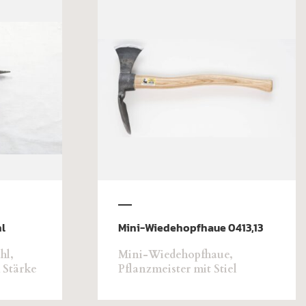
l
Mini-Wiedehopfhaue 0413,13
hl,
Mini-Wiedehopfhaue,
m Stärke
Pflanzmeister mit Stiel