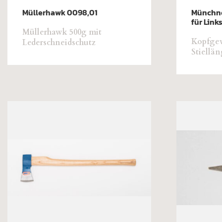
Müllerhawk 0098,01
Münchn
für Lin
Müllerhawk 500g mit
Kopfgew
Lederschneidschutz
Stiellän