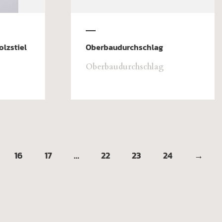
lzstiel
Oberbaudurchschlag
Oberbaudurchschlag
16
17
…
22
23
24
→