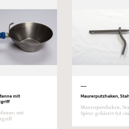
fanne mit
Maurerputzhaken, Stah
griff
Maurerputzhaken, Sta
fanne, mit
Spitze gehärtet 0,8 c
zgriff