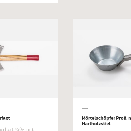
rfaxt
Mörtelschöpfer Profi, 
Hartholzstiel
rfaxt 450g mit