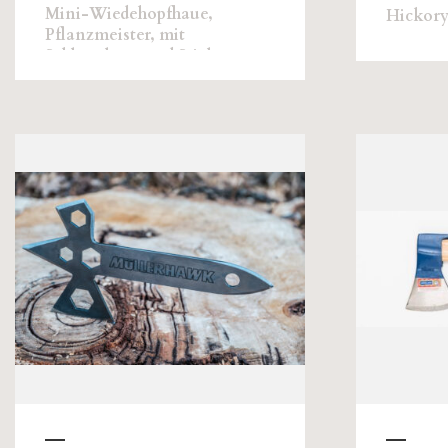
Mini-Wiedehopfhaue,
Hickory
Pflanzmeister, mit
Schlagplatte und Stiel