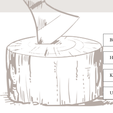
B
H
K
U