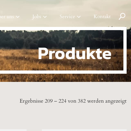
Pr
er uns
Jobs
Service
Kontakt
se
Produkte
Ergebnisse 209 – 224 von 382 werden angezeigt