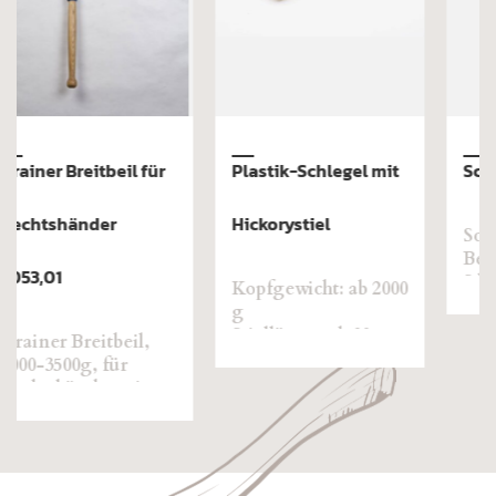
Schwellenhacke
Schweizer Gertel
spitz „Spezial“ 0672
Schwellenhacke,
Behaueraxt Classic-
S beidseitig
ausgerichtet mit
Hickorystiel