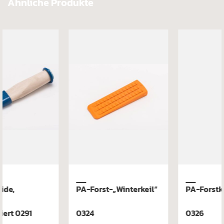
Ähnliche Produkte
PA-Forstkeil, stark
Spaltgranate 0293,20
0326
Spaltgranate gold