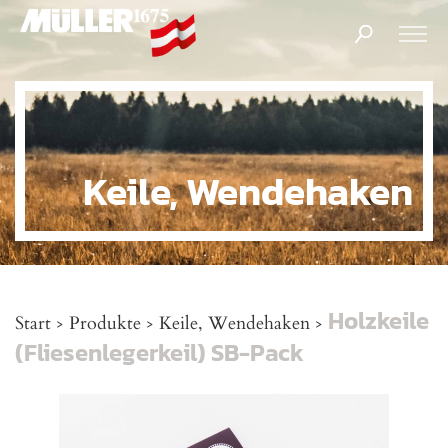
Products
search
Keile, Wendehaken
Holzkeile
Start
Produkte
Keile, Wendehaken
>
>
>
(Fliesenlegerkeil) SB-Pack