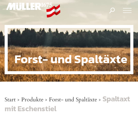
Products
search
Forst- und Spaltäxte
Spaltaxt
Start
Produkte
Forst- und Spaltäxte
>
>
>
mit Eschenstiel