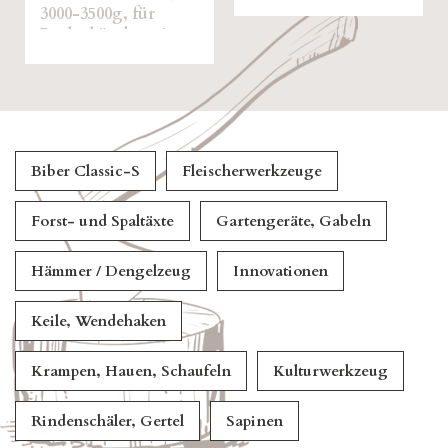
500g, für
händer mit
stiel
Biber Classic-S
Fleischerwerkzeuge
Forst- und Spaltäxte
Gartengeräte, Gabeln
Hämmer / Dengelzeug
Innovationen
Keile, Wendehaken
Krampen, Hauen, Schaufeln
Kulturwerkzeug
Rindenschäler, Gertel
Sapinen