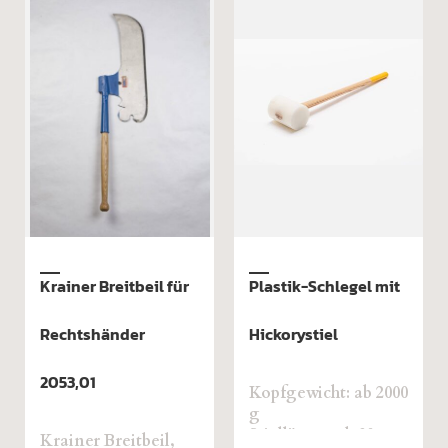
 Breitbeil für
Plastik-Schlegel mit
Schwellen
shänder
Hickorystiel
Schwellen
Behaueraxt
1
S beidseiti
Kopfgewicht: ab 2000
ausgericht
g
Hickorysti
Stiellänge: ab 80 cm
r Breitbeil,