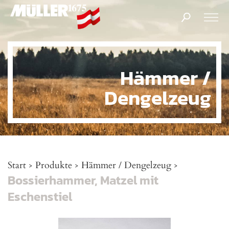
Products
search
Hämmer /
Dengelzeug
Start
Produkte
Hämmer / Dengelzeug
>
>
>
Bossierhammer, Matzel mit
Eschenstiel