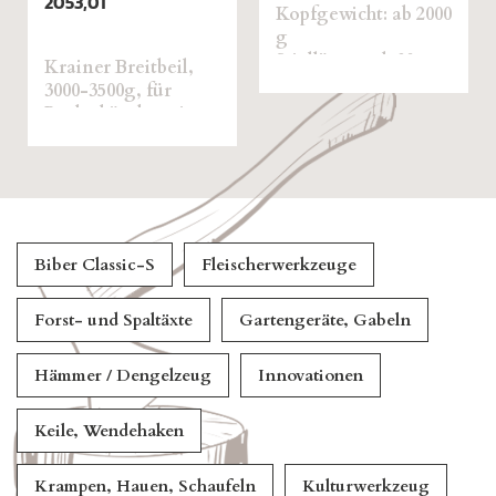
S beidseitig
wicht: ab 2000
ausgerichtet mit
Hickorystiel
nge: ab 80 cm
Biber Classic-S
Fleischerwerkzeuge
Forst- und Spaltäxte
Gartengeräte, Gabeln
Hämmer / Dengelzeug
Innovationen
Keile, Wendehaken
Krampen, Hauen, Schaufeln
Kulturwerkzeug