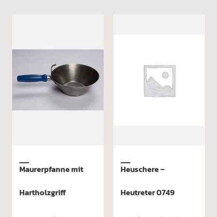
Ennstaler
Möselhacke
Rindenschäler, mit
Kopfgewicht: ab
2200g
130 cm Eschenstiel