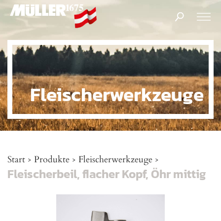
Products
search
Fleischerwerkzeuge
Start
Produkte
Fleischerwerkzeuge
>
>
>
Fleischerbeil, flacher Kopf, Öhr mittig