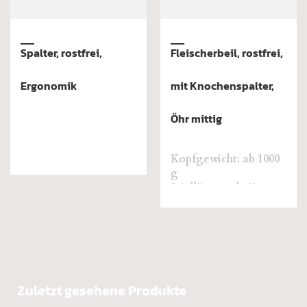
Kälber- und
Fleischerbeil, mit
Rinderspalter, rostfrei
Knochenspalter Öhr
mittig
Kopfgewicht: ab 1000
g
Stiellänge: ab 60 cm
Zuletzt gesehene Produkte