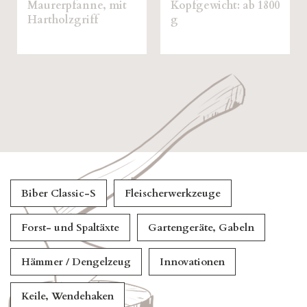
Stiellänge: ab 85 cm
0
0551,01
Ennstaler
Rindenschäler, mit
Eschenstiel
Biber Classic-S
Fleischerwerkzeuge
Forst- und Spaltäxte
Gartengeräte, Gabeln
Hämmer / Dengelzeug
Innovationen
Keile, Wendehaken