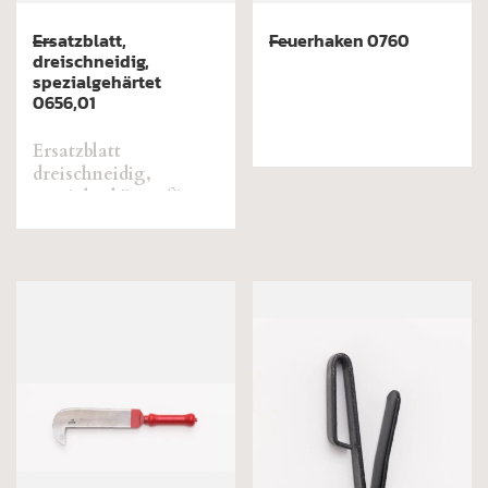
Ersatzblatt,
Feuerhaken 0760
dreischneidig,
spezialgehärtet
0656,01
Ersatzblatt
dreischneidig,
spezialgehärtet für
Baumkratzer