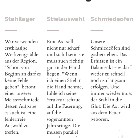
Stahllager
Stielauswahl
Schmiedeofen
Wir verwenden
Eine Axt soll
Unsere
erstklassige
nicht nur scharf
Schmiedeöfen sind
Werkzeugstähle
und stabil sein, sie
gasbetrieben. Das
aus der Region.
muss auch richtig
Erhitzen ist ein
"Schon von
gut in der Hand
Balanceakt - es darf
Beginn an darf es
liegen. "Wenn
weder zu schnell
keine Fehler
ich einen Stiel in
noch zu langsam
geben", betont
die Hand nehme,
erfolgen. Und
einer unserer
fühle ich seine
immer wieder muss
Meisterschmiede
Struktur, schaue
der Stahl in die
dessen Aufgabe
auf die Faserung,
Glut: Die Axt wird
es auch ist, eine
auf die
aus dem Feuer
fehlerfreie
sogenannten
geboren.
Auswahl zu
Jahresringe. Die
treffen.
müssen parallel