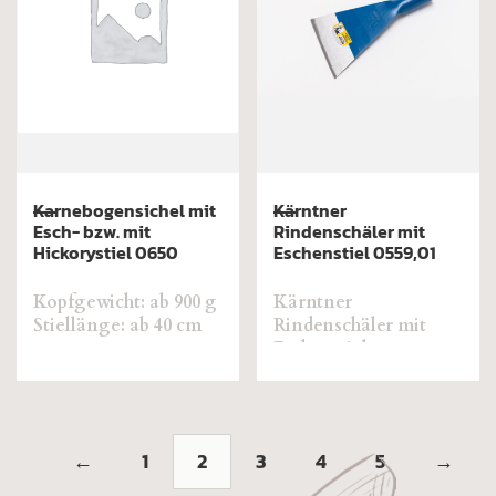
Karnebogensichel mit
Kärntner
Esch- bzw. mit
Rindenschäler mit
Hickorystiel 0650
Eschenstiel 0559,01
Kopfgewicht: ab 900 g
Kärntner
Stiellänge: ab 40 cm
Rindenschäler mit
Eschenstiel
←
1
2
3
4
5
→