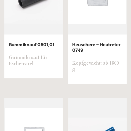
Gummiknauf 0601,01
Heuschere – Heutreter
0749
Gummiknauf für
Kopfgewicht: ab 1800
Eschenstiel
g