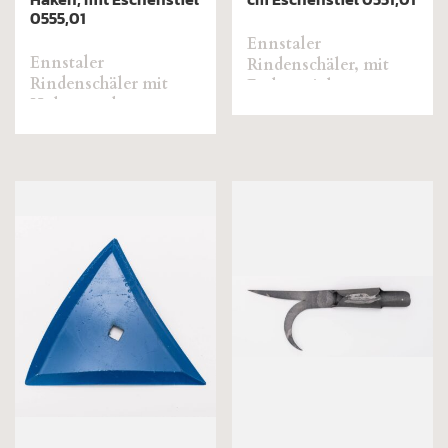
0555,01
Ennstaler
Ennstaler
Rindenschäler, mit
Rindenschäler mit
Eschenstiel
Haken und
Eschenstiel