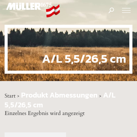
Products
search
A/L 5,5/26,5 cm
Produkt Abmessungen
A/L
Start
>
>
5,5/26,5 cm
Einzelnes Ergebnis wird angezeigt