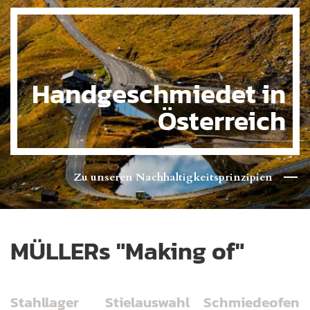
Handgeschmiedet in
Österreich
Zu unseren Nachhaltigkeitsprinzipien
MÜLLERs "Making of"
Stahllager
Stielauswahl
Schmiedeofen