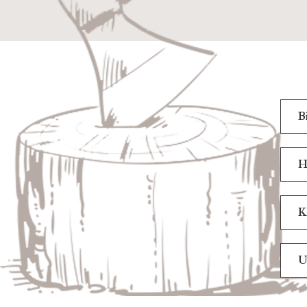
B
H
K
U