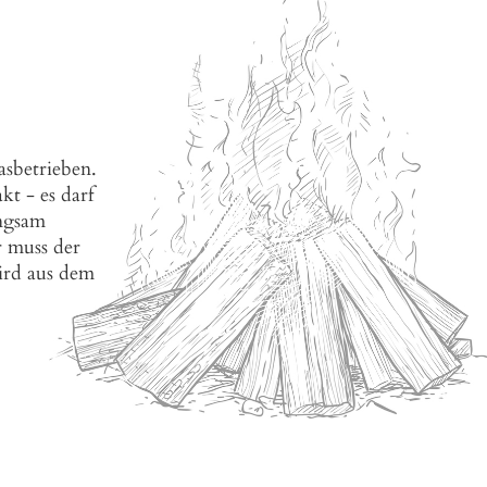
asbetrieben.
kt - es darf
angsam
 muss der
wird aus dem